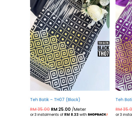
Teh Batik – TH07 (Black)
Teh Bat
RM
35.00
RM
25.00
/Meter
RM
35.
or 3 instalments of
RM 8.33
with
or 3 inst