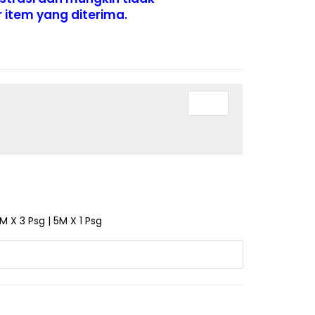
item yang diterima.
M X 3 Psg | 5M X 1 Psg