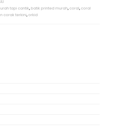
LI
urah tapi cantik
,
batik printed murah
,
coral
,
coral
in corak terkini
,
orkid