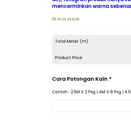
mencerminkan warna sebenar 
10 m in stock
Total Meter (m)
Product Price
Cara Potongan Kain
*
Contoh : 2.5M X 2 Psg | 4M X 8 Psg | 4.5