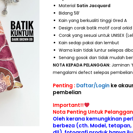
Material
Satin Jacquard
Bidang 58′
Kain yang berkualiti tinggi Gred A
Design corak batik motif coral orkid
Corak yang sesuai untuk UNISEX (L
Kain sedap pakai dan lembut
Warna kain tidak luntur selepas dib
Senang gosok dan tidak mudah be
NOTA KEPADA PELANGGAN:
Jaminan ‘
mengalami defect selepas pembelian 
Penting :
Daftar/Login
ke akaun
pembelian
Important!!
Nota Penting Untuk Pelanggan
Oleh kerana kemungkinan perb
berbeza (cth. Model, tetapan, 
dll), fotografi produk hanya i