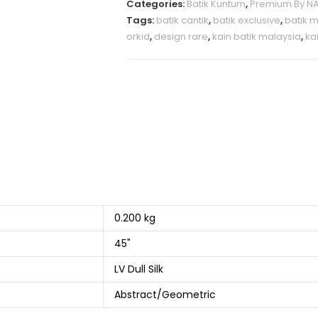
Categories:
Batik Kuntum
,
Premium By NAI
Tags:
batik cantik
,
batik exclusive
,
batik m
orkid
,
design rare
,
kain batik malaysia
,
ka
0.200 kg
45"
LV Dull Silk
Abstract/Geometric