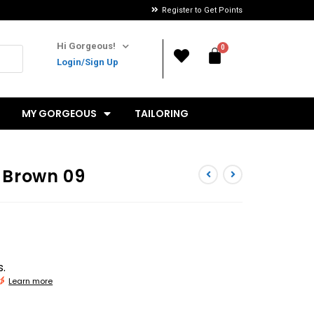
Register to Get Points
Hi Gorgeous!
Login/Sign Up
MY GORGEOUS
TAILORING
 Brown 09
s.
Learn more