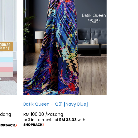
Batik Queen – Q01 [Navy Blue]
idang
RM
100.00
/Pasang
or 3 instalments of
RM 33.33
with