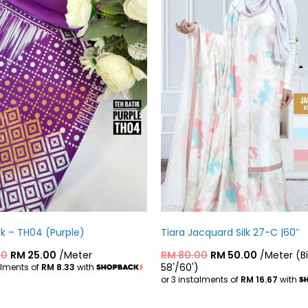
ik – TH04 (Purple)
Tiara Jacquard Silk 27-C |60″
00
RM
25.00
/Meter
RM
80.00
RM
50.00
/Meter (B
58'/60')
alments of
RM 8.33
with
or 3 instalments of
RM 16.67
with