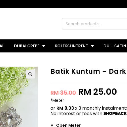
AL
DUBAI CREPE
KOLEKSI INTRENT
DULL SATIN
Batik Kuntum – Dark
RM
25.00
RM
35.00
/Meter
or
RM 8.33
x 3 monthly instalment
No interest or fees with
Open Meter