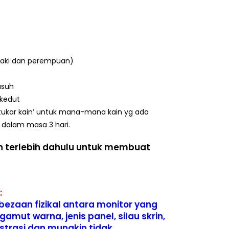
elaki dan perempuan)
asuh
rkedut
tukar kain’ untuk mana-mana kain yg ada
dalam masa 3 hari.
 terlebih dahulu untuk membuat
:
ezaan fizikal antara monitor yang
gamut warna, jenis panel, silau skrin,
lustrasi dan mungkin tidak